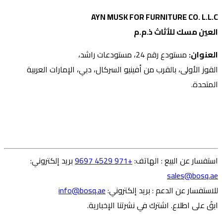
AYN MUSK FOR FURNITURE CO. L.L.C
العين مسك للأثاث ذ.م.م
العنوان:
مستودع رقم 24، مستودعات راشد،
القوز الأولى، بالقرب من أفينيو السركال، دبي، الإمارات العربية
المتحدة.
استفسار عن البيع
:
الهاتف
:
+971 4529 9697
بريد إلكتروني
:
sales@bosq.ae
للاستفسار عن الدعم
:
بريد إلكتروني
:
info@bosq.ae
ابقَ على اطلاع. اشترك في نشرتنا الإخبارية.